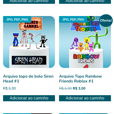
Adicionar ao carrinho
Adicionar ao carrinho
JPG, PDF, PNG
JPG, PDF, PNG
Oferta!
Arquivo topo de bolo Siren
Arquivo Topo Rainbow
Head #1
Friends Roblox #1
O
O
R$
6,00
R$
6,00
R$
3,00
preço
preço
Adicionar ao carrinho
Adicionar ao carrinho
original
atual
era:
é:
R$ 6,00.
R$ 3,00.