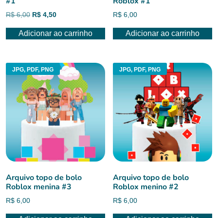
#1
Roblox #1
O
O
R$
6,00
R$
4,50
R$
6,00
preço
preço
Adicionar ao carrinho
Adicionar ao carrinho
original
atual
era:
é:
R$ 6,00.
R$ 4,50.
JPG, PDF, PNG
JPG, PDF, PNG
Arquivo topo de bolo
Arquivo topo de bolo
Roblox menina #3
Roblox menino #2
R$
6,00
R$
6,00