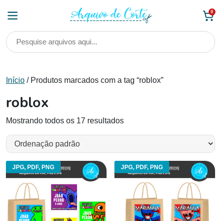
Skip
0
to
content
Início
/ Produtos marcados com a tag “roblox”
roblox
Mostrando todos os 17 resultados
JPG, PDF, PNG
JPG, PDF, PNG