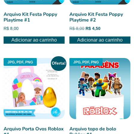
Arquivo Kit Festa Poppy
Arquivo Kit Festa Poppy
Playtime #1
Playtime #2
O
O
R$
8,00
R$
8,00
R$
4,50
preço
preço
Adicionar ao carrinho
Adicionar ao carrinho
original
atual
era:
é:
R$ 8,00.
R$ 4,50.
JPG, PDF, PNG
JPG, PDF, PNG
Oferta!
Arquivo Porta Ovos Roblox
Arquivo topo de bolo