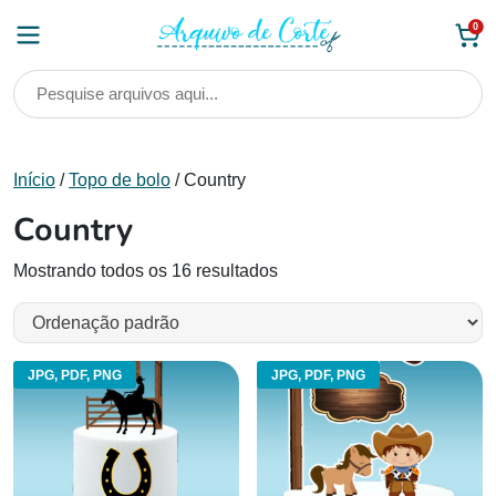
Skip
0
to
content
Início
/
Topo de bolo
/ Country
Country
Mostrando todos os 16 resultados
JPG, PDF, PNG
JPG, PDF, PNG