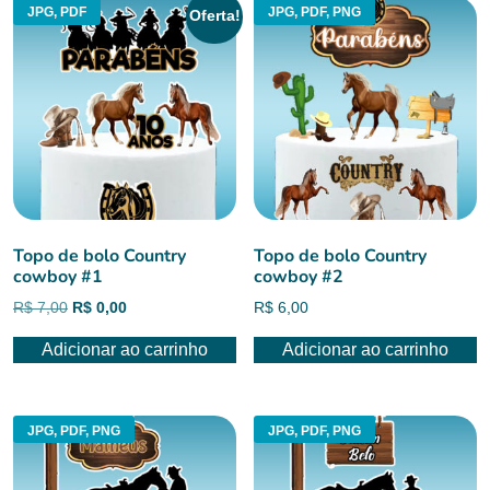
JPG, PDF
JPG, PDF, PNG
Oferta!
Topo de bolo Country
Topo de bolo Country
cowboy #1
cowboy #2
O
O
R$
7,00
R$
0,00
R$
6,00
preço
preço
Adicionar ao carrinho
Adicionar ao carrinho
original
atual
era:
é:
R$ 7,00.
R$ 0,00.
JPG, PDF, PNG
JPG, PDF, PNG