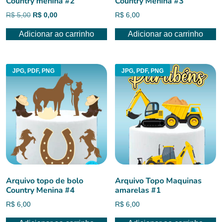
Country menina #2
Country Menina #3
O
O
R$
5,00
R$
0,00
R$
6,00
preço
preço
Adicionar ao carrinho
Adicionar ao carrinho
original
atual
era:
é:
R$ 5,00.
R$ 0,00.
JPG, PDF, PNG
JPG, PDF, PNG
Arquivo topo de bolo
Arquivo Topo Maquinas
Country Menina #4
amarelas #1
R$
6,00
R$
6,00