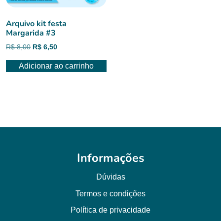
Arquivo kit festa
Margarida #3
O
O
R$
8,00
R$
6,50
preço
preço
Adicionar ao carrinho
original
atual
era:
é:
R$ 8,00.
R$ 6,50.
Informações
Dúvidas
Termos e condições
Política de privacidade