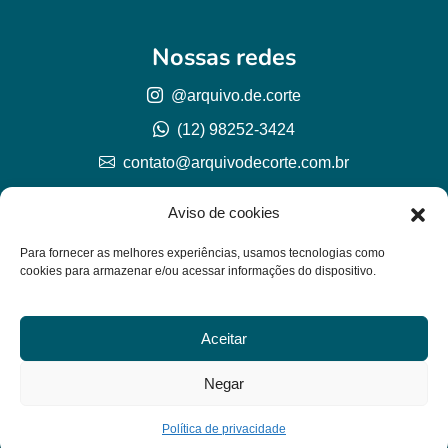
Nossas redes
@arquivo.de.corte
(12) 98252-3424
contato@arquivodecorte.com.br
Aviso de cookies
Para fornecer as melhores experiências, usamos tecnologias como
cookies para armazenar e/ou acessar informações do dispositivo.
Aceitar
© Arquivo de corte 2026
CNPJ 57.978.789/0001-77
Negar
Lh Graphic Designer
Política de privacidade