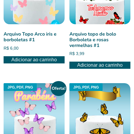
Arquivo Topo Arco iris e
Arquivo topo de bolo
borboletas #1
Borboleta e rosas
vermelhas #1
R$
6,00
R$
3,99
Adicionar ao carrinho
Adicionar ao carrinho
JPG, PDF, PNG
JPG, PDF, PNG
Oferta!