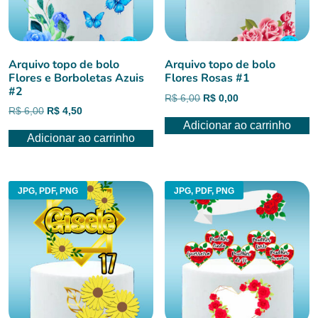
Arquivo topo de bolo
Arquivo topo de bolo
Flores e Borboletas Azuis
Flores Rosas #1
#2
O
O
R$
6,00
R$
0,00
O
O
R$
6,00
R$
4,50
preço
preço
preço
preço
Adicionar ao carrinho
original
atual
Adicionar ao carrinho
original
atual
era:
é:
era:
é:
R$ 6,00.
R$ 0,00.
R$ 6,00.
R$ 4,50.
JPG, PDF, PNG
JPG, PDF, PNG