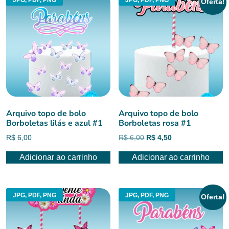
Oferta!
Arquivo topo de bolo
Arquivo topo de bolo
Borboletas lilás e azul #1
Borboletas rosa #1
O
O
R$
6,00
R$
6,00
R$
4,50
preço
preço
Adicionar ao carrinho
Adicionar ao carrinho
original
atual
era:
é:
R$ 6,00.
R$ 4,50.
JPG, PDF, PNG
JPG, PDF, PNG
Oferta!