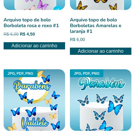
Arquivo topo de bolo
Arquivo topo de bolo
Borboleta rosa e roxo #1
Borboletas Amarelas e
laranja #1
O
O
R$
6,00
R$
4,50
R$
6,00
preço
preço
Adicionar ao carrinho
original
atual
Adicionar ao carrinho
era:
é:
R$ 6,00.
R$ 4,50.
JPG, PDF, PNG
JPG, PDF, PNG