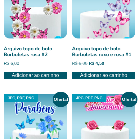
Arquivo topo de bolo
Arquivo topo de bolo
Borboletas rosa #2
Borboletas roxo e rosa #1
O
O
R$
6,00
R$
6,00
R$
4,50
preço
preço
Adicionar ao carrinho
Adicionar ao carrinho
original
atual
era:
é:
R$ 6,00.
R$ 4,50.
JPG, PDF, PNG
JPG, PDF, PNG
Oferta!
Oferta!