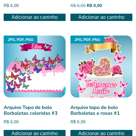
O
O
R$
6,00
R$
6,00
R$
0,00
preço
preço
Adicionar ao carrinho
Adicionar ao carrinho
original
atual
era:
é:
R$ 6,00.
R$ 0,00.
JPG, PDF, PNG
JPG, PDF, PNG
Arquivo Topo de bolo
Arquivo topo de bolo
Borboletas coloridas #3
Borboletas e rosas #1
R$
6,00
R$
6,00
Adicionar ao carrinho
Adicionar ao carrinho