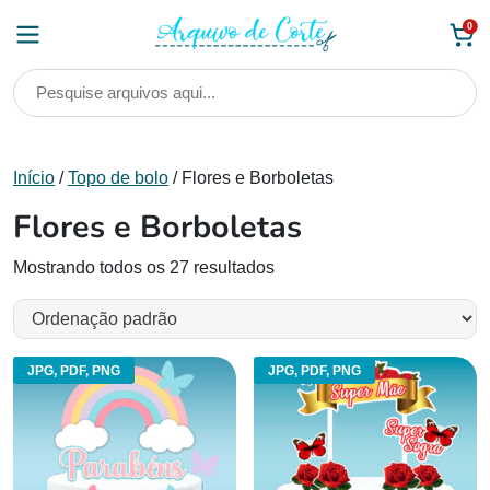
Skip
0
to
content
Início
/
Topo de bolo
/ Flores e Borboletas
Flores e Borboletas
Mostrando todos os 27 resultados
JPG, PDF, PNG
JPG, PDF, PNG