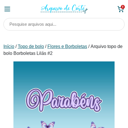
Skip
0
to
content
Início
/
Topo de bolo
/
Flores e Borboletas
/ Arquivo topo de
bolo Borboletas Lilás #2