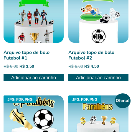
Arquivo topo de bolo
Arquivo topo de bolo
Futebol #1
Futebol #2
O
O
O
O
R$
6,00
R$
3,50
R$
6,00
R$
4,50
preço
preço
preço
preço
Adicionar ao carrinho
Adicionar ao carrinho
original
atual
original
atual
era:
é:
era:
é:
R$ 6,00.
R$ 3,50.
R$ 6,00.
R$ 4,50.
JPG, PDF, PNG
JPG, PDF, PNG
Oferta!