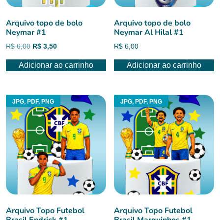
Arquivo topo de bolo
Arquivo topo de bolo
Neymar #1
Neymar Al Hilal #1
O
O
R$
6,00
R$
3,50
R$
6,00
preço
preço
Adicionar ao carrinho
Adicionar ao carrinho
original
atual
era:
é:
R$ 6,00.
R$ 3,50.
JPG, PDF, PNG
JPG, PDF, PNG
Arquivo Topo Futebol
Arquivo Topo Futebol