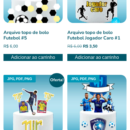
Arquivo topo de bolo
Arquivo topo de bolo
Futebol #5
Futebol Jogador Caro #1
O
O
R$
6,00
R$
6,00
R$
3,50
preço
preço
Adicionar ao carrinho
Adicionar ao carrinho
original
atual
era:
é:
R$ 6,00.
R$ 3,50.
JPG, PDF, PNG
JPG, PDF, PNG
Oferta!