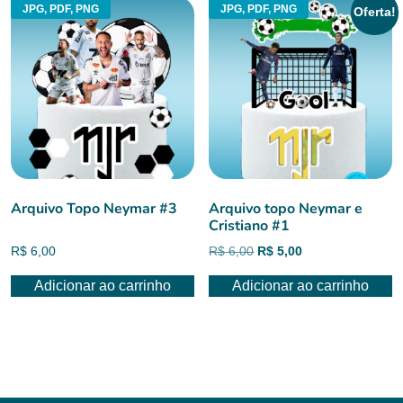
JPG, PDF, PNG
JPG, PDF, PNG
Oferta!
Arquivo Topo Neymar #3
Arquivo topo Neymar e
Cristiano #1
O
O
R$
6,00
R$
6,00
R$
5,00
preço
preço
Adicionar ao carrinho
Adicionar ao carrinho
original
atual
era:
é:
R$ 6,00.
R$ 5,00.