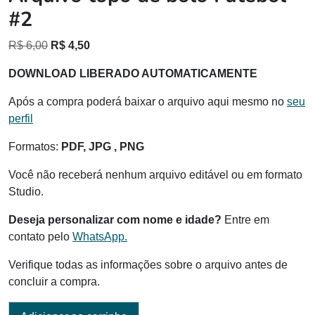
#2
O
O
R$
6,00
R$
4,50
preço
preço
DOWNLOAD LIBERADO AUTOMATICAMENTE
original
atual
era:
é:
Após a compra poderá baixar o arquivo aqui mesmo no
seu
R$ 6,00.
R$ 4,50.
perfil
Formatos:
PDF, JPG , PNG
Você não receberá nenhum arquivo editável ou em formato
Studio.
Deseja personalizar com nome e idade?
Entre em
contato pelo
WhatsApp.
Verifique todas as informações sobre o arquivo antes de
concluir a compra.