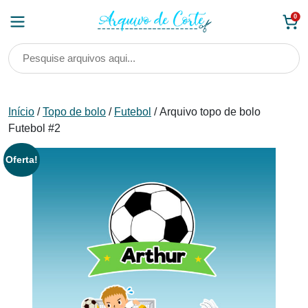
Skip
0
to
content
Início
/
Topo de bolo
/
Futebol
/ Arquivo topo de bolo
Futebol #2
Oferta!