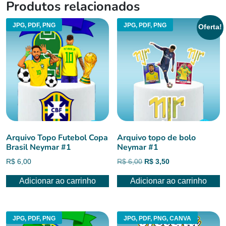
Produtos relacionados
JPG, PDF, PNG
JPG, PDF, PNG
Oferta!
Arquivo Topo Futebol Copa
Arquivo topo de bolo
Brasil Neymar #1
Neymar #1
O
O
R$
6,00
R$
6,00
R$
3,50
preço
preço
Adicionar ao carrinho
Adicionar ao carrinho
original
atual
era:
é:
R$ 6,00.
R$ 3,50.
JPG, PDF, PNG
JPG, PDF, PNG, CANVA