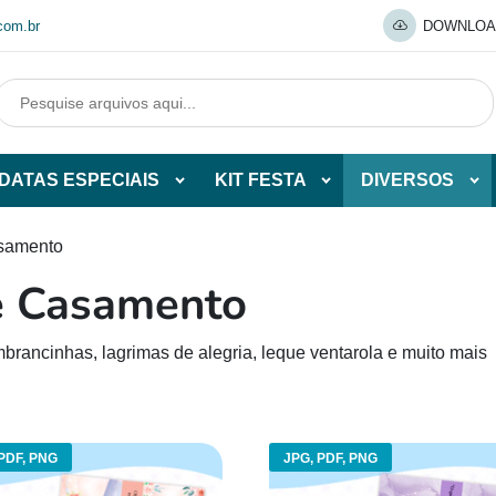
com.br
DOWNLOA
DATAS ESPECIAIS
KIT FESTA
DIVERSOS
Abrir
Abrir
Abr
tegorias
subcategorias
subcategorias
sub
de
de
de
samento
O
DATAS
KIT
DI
e Casamento
ESPECIAIS
FESTA
O
brancinhas, lagrimas de alegria, leque ventarola e muito mais
PDF, PNG
JPG, PDF, PNG