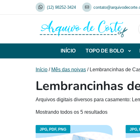
Skip
(12) 98252-3424
contato@arquivodecorte.
to
content
INÍCIO
TOPO DE BOLO
Abrir
subca
de
Início
/
Mês das noivas
/ Lembrancinhas de Ca
TOP
Lembrancinhas d
DE
BOL
Arquivos digitais diversos para casamento: Lem
Mostrando todos os 5 resultados
JPG, PDF, PNG
JPG, 