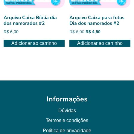
Arquivo Caixa Bíblia dia
Arquivo Caixa para fotos
dos namorados #2
Dia dos namorados #2
O
O
R$
6,00
R$
6,00
R$
4,50
preço
preço
Adicionar ao carrinho
Adicionar ao carrinho
original
atual
era:
é:
R$ 6,00.
R$ 4,50.
Informações
Dúvidas
Termos e condições
Política de privacidade