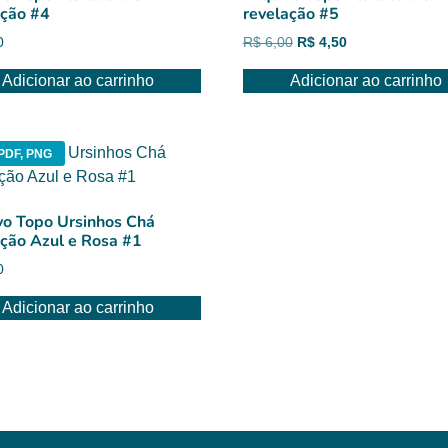
ação #4
revelação #5
O
O
0
R$
6,00
R$
4,50
preço
preço
Adicionar ao carrinho
Adicionar ao carrinho
original
atual
era:
é:
R$ 6,00.
R$ 4,50.
PDF, PNG
vo Topo Ursinhos Chá
ação Azul e Rosa #1
0
Adicionar ao carrinho