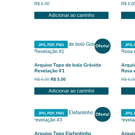
R$
6,00
R$
6,0
Adicionar ao carrinho
JPG, PDF, PNG
JPG,
Oferta!
Arquivo Topo de bolo Grávida
Arqui
Revelação #1
Rosa 
O
O
R$
6,00
R$
5,00
R$
6,0
preço
preço
Adicionar ao carrinho
original
atual
era:
é:
R$ 6,00.
R$ 5,00.
JPG, PDF, PNG
JPG, 
Oferta!
Arquivo Topo Elefantinho
Arqui