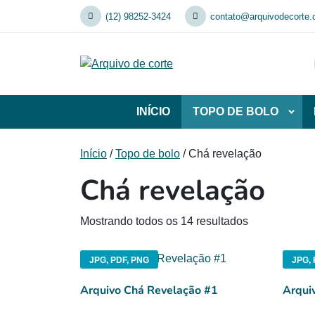
Skip
(12) 98252-3424
contato@arquivodecorte.
to
content
INÍCIO
TOPO DE BOLO
Abrir
subca
de
Início
/
Topo de bolo
/ Chá revelação
TOP
Chá revelação
DE
BOL
Mostrando todos os 14 resultados
JPG, PDF, PNG
JPG, 
Arquivo Chá Revelação #1
Arqui