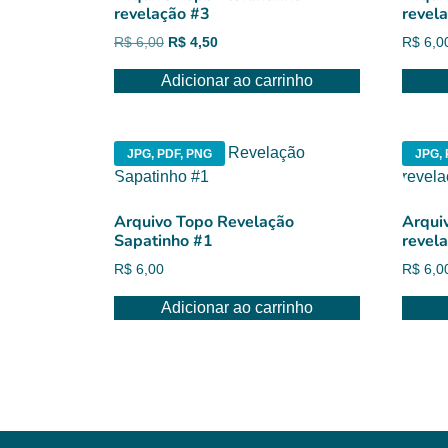
revelação #3
revel
O
O
R$
6,00
R$
4,50
R$
6,0
preço
preço
Adicionar ao carrinho
original
atual
era:
é:
R$ 6,00.
R$ 4,50.
JPG, PDF, PNG
JPG, 
Arquivo Topo Revelação
Arqui
Sapatinho #1
revel
R$
6,00
R$
6,0
Adicionar ao carrinho