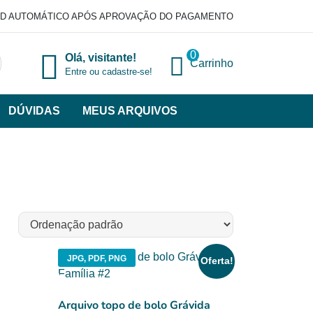
D AUTOMÁTICO APÓS APROVAÇÃO DO PAGAMENTO
0
Olá, visitante!
Carrinho
Entre ou cadastre-se!
DÚVIDAS
MEUS ARQUIVOS
ir
categorias
VERSOS
JPG, PDF, PNG
Oferta!
Arquivo topo de bolo Grávida