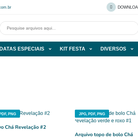
com.br
DOWNLOA
DATAS ESPECIAIS
KIT FESTA
DIVERSOS
Abrir
Abrir
Abr
tegorias
subcategorias
subcategorias
sub
de
de
de
O
DATAS
KIT
DI
ESPECIAIS
FESTA
O
PDF, PNG
JPG, PDF, PNG
vo Chá Revelação #2
Arquivo topo de bolo Chá