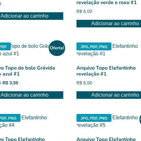
revelação verde e roxo #1
0
R$
6,00
Adicionar ao carrinho
Adicionar ao carrinho
 PDF
JPG, PDF, PNG
Oferta!
vo Topo de bolo Grávida
Arquivo Topo Elefantinho
e azul #1
revelação #1
O
O
0
R$
3,50
R$
6,00
preço
preço
Adicionar ao carrinho
Adicionar ao carrinho
original
atual
era:
é:
R$ 6,00.
R$ 3,50.
PDF, PNG
JPG, PDF, PNG
vo Topo Elefantinho
Arquivo Topo Elefantinho