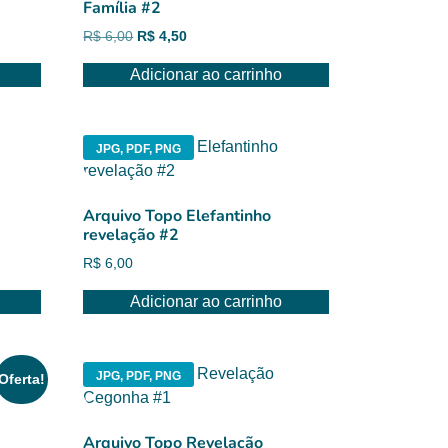
Família #2
O
O
R$
6,00
R$
4,50
preço
preço
Adicionar ao carrinho
original
atual
era:
é:
R$ 6,00.
R$ 4,50.
JPG, PDF, PNG
Arquivo Topo Elefantinho
revelação #2
R$
6,00
Adicionar ao carrinho
JPG, PDF, PNG
Oferta!
Arquivo Topo Revelação