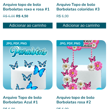
Arquivo topo de bolo
Arquivo Topo de bolo
Borboletas roxo e rosa #1
Borboletas coloridas #3
O
O
R$
6,00
R$
4,50
R$
6,00
preço
preço
Adicionar ao carrinho
Adicionar ao carrinho
original
atual
era:
é:
R$ 6,00.
R$ 4,50.
JPG, PDF, PNG
JPG, PDF, PNG
Arquivo Topo de bolo
Arquivo topo de bolo
Borboletas Azul #1
Borboletas rosa #2