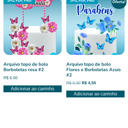
JPG, PDF, PNG
JPG, PDF, PNG
Oferta!
Arquivo topo de bolo
Arquivo topo de bolo
Borboletas rosa #2
Flores e Borboletas Azuis
#2
R$
6,00
O
O
R$
6,00
R$
4,50
Adicionar ao carrinho
preço
preço
Adicionar ao carrinho
original
atual
era:
é:
R$ 6,00.
R$ 4,50.