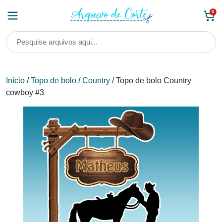
Skip
0
to
content
Início
/
Topo de bolo
/
Country
/ Topo de bolo Country
cowboy #3