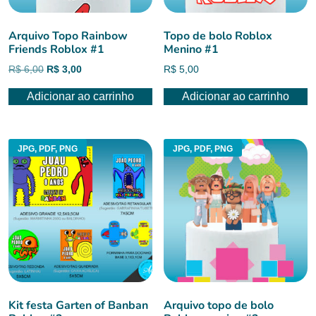
Arquivo Topo Rainbow
Topo de bolo Roblox
Friends Roblox #1
Menino #1
O
O
R$
6,00
R$
3,00
R$
5,00
preço
preço
Adicionar ao carrinho
Adicionar ao carrinho
original
atual
era:
é:
R$ 6,00.
R$ 3,00.
JPG, PDF, PNG
JPG, PDF, PNG
Kit festa Garten of Banban
Arquivo topo de bolo