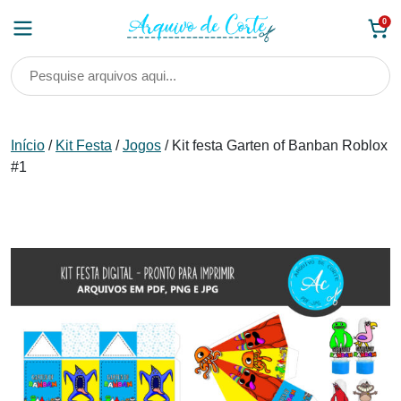
Skip
0
to
content
Início
/
Kit Festa
/
Jogos
/ Kit festa Garten of Banban Roblox
#1