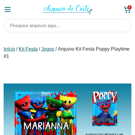
Skip
0
to
content
Início
/
Kit Festa
/
Jogos
/ Arquivo Kit Festa Poppy Playtime
#1