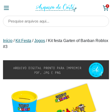
Skip
0
to
content
Início
/
Kit Festa
/
Jogos
/ Kit festa Garten of Banban Roblox
#3