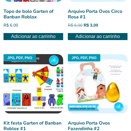
Topo de bolo Garten of
Arquivo Porta Ovos Circo
Banban Roblox
Rosa #1
O
O
R$
6,00
R$
6,00
R$
3,00
preço
preço
Adicionar ao carrinho
Adicionar ao carrinho
original
atual
era:
é:
R$ 6,00.
R$ 3,00.
JPG, PDF, PNG
JPG, PDF, PNG
Kit festa Garten of Banban
Arquivo Porta Ovos
Roblox #1
Fazendinha #2