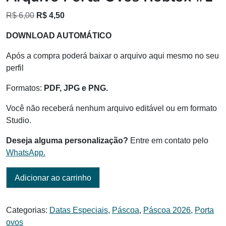
O
O
R$
6,00
R$
4,50
preço
preço
DOWNLOAD AUTOMÁTICO
original
atual
era:
é:
Após a compra poderá baixar o arquivo aqui mesmo no seu
R$ 6,00.
R$ 4,50.
perfil
Formatos:
PDF, JPG e PNG.
Você não receberá nenhum arquivo editável ou em formato
Studio.
Deseja alguma personalização?
Entre em contato pelo
WhatsApp.
Adicionar ao carrinho
Categorias:
Datas Especiais
,
Páscoa
,
Páscoa 2026
,
Porta
ovos