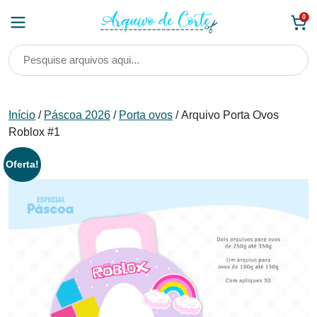
Skip
0
to
content
Início
/
Páscoa 2026
/
Porta ovos
/ Arquivo Porta Ovos
Roblox #1
Oferta!