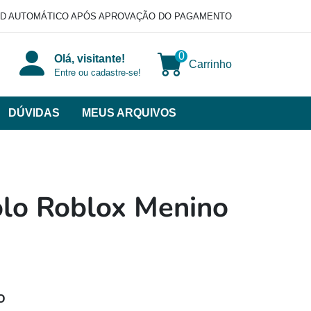
D AUTOMÁTICO APÓS APROVAÇÃO DO PAGAMENTO
0
Olá, visitante!
Carrinho
Entre ou cadastre-se!
DÚVIDAS
MEUS ARQUIVOS
ir
categorias
VERSOS
olo Roblox Menino
O