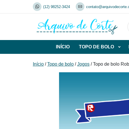
Skip
(12) 98252-3424
contato@arquivodecorte.
to
content
INÍCIO
TOPO DE BOLO
Abrir
subca
de
Início
/
Topo de bolo
/
Jogos
/ Topo de bolo Ro
TOP
DE
BOL