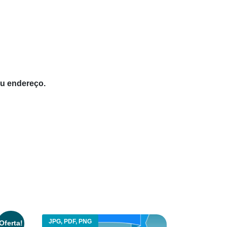
eu endereço.
JPG, PDF, PNG
Oferta!