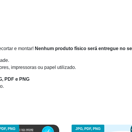
recortar e montar!
Nenhum produto físico será entregue no s
ade.
res, impressoras ou papel utilizado.
G, PDF e PNG
o.
PDF, PNG
JPG, PDF, PNG