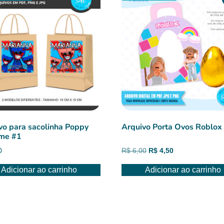
vo para sacolinha Poppy
Arquivo Porta Ovos Roblox
ime #1
O
O
0
R$
6,00
R$
4,50
preço
preço
Adicionar ao carrinho
Adicionar ao carrinho
original
atual
era:
é:
R$ 6,00.
R$ 4,50.