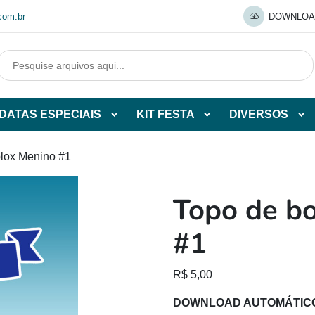
com.br
DOWNLOA
DATAS ESPECIAIS
KIT FESTA
DIVERSOS
Abrir
Abrir
Abr
tegorias
subcategorias
subcategorias
sub
de
de
de
blox Menino #1
O
DATAS
KIT
DI
ESPECIAIS
FESTA
Topo de b
O
#1
R$
5,00
DOWNLOAD AUTOMÁTIC