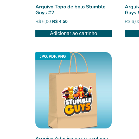
Arquivo Topo de bolo Stumble
Arqui
Guys #2
Guys 
O
O
R$
6,00
R$
4,50
R$
6,0
preço
preço
Adicionar ao carrinho
original
atual
era:
é:
R$ 6,00.
R$ 4,50.
JPG, PDF, PNG
Arquivo Adesivo para sacolinha