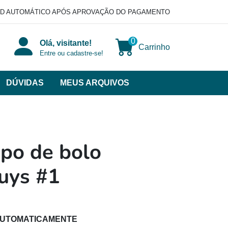
D AUTOMÁTICO APÓS APROVAÇÃO DO PAGAMENTO
0
Olá, visitante!
Carrinho
Entre ou cadastre-se!
DÚVIDAS
MEUS ARQUIVOS
ir
categorias
VERSOS
po de bolo
uys #1
AUTOMATICAMENTE