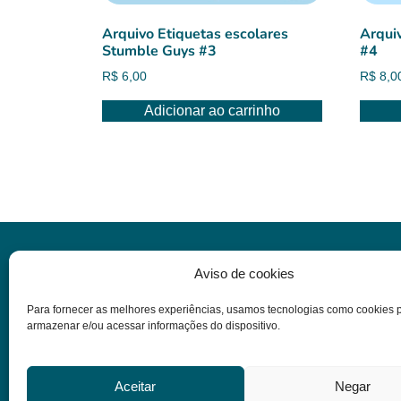
Arquivo Etiquetas escolares
Arqui
Stumble Guys #3
#4
R$
6,00
R$
8,0
Adicionar ao carrinho
Informações
Aviso de cookies
Para fornecer as melhores experiências, usamos tecnologias como cookies 
Dúvidas
armazenar e/ou acessar informações do dispositivo.
Termos e condições
Política de privacidade
Aceitar
Negar