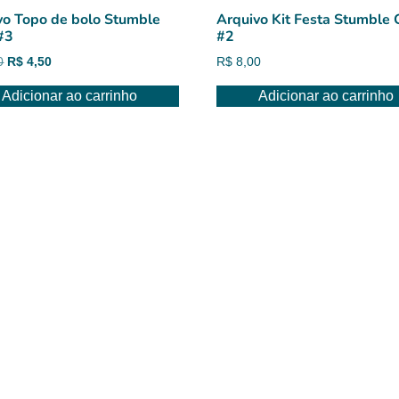
vo Topo de bolo Stumble
Arquivo Kit Festa Stumble 
#3
#2
O
O
0
R$
4,50
R$
8,00
preço
preço
Adicionar ao carrinho
Adicionar ao carrinho
original
atual
era:
é:
R$ 6,00.
R$ 4,50.