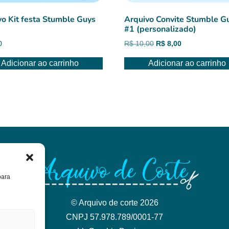
vo Kit festa Stumble Guys
Arquivo Convite Stumble G
#1 (personalizado)
O
O
0
R$
10,00
R$
8,00
preço
preço
Adicionar ao carrinho
Adicionar ao carrinho
original
atual
era:
é:
R$ 10,00.
R$ 8,00.
para
© Arquivo de corte 2026
CNPJ 57.978.789/0001-77