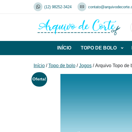
Skip
(12) 98252-3424
contato@arquivodecorte.
to
content
INÍCIO
TOPO DE BOLO
Abrir
subca
de
Início
/
Topo de bolo
/
Jogos
/ Arquivo Topo de 
TOP
DE
Oferta!
BOL