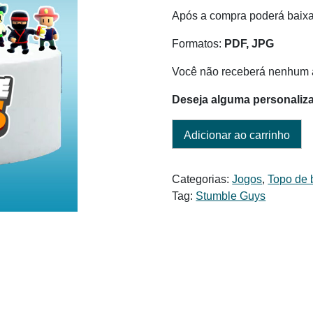
era:
é:
Após a compra poderá baixar
R$ 6,00.
R$ 4,50.
Formatos:
PDF, JPG
Você não receberá nenhum a
Deseja alguma personaliz
Adicionar ao carrinho
Categorias:
Jogos
,
Topo de 
Tag:
Stumble Guys