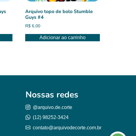
uys
Arquivo topo de bolo Stumble
Guys #4
R$
6,00
Adicionar ao carrinho
Nossas redes
@arquivo.de.corte
(12) 98252-3424
contato@arquivodecorte.com.br