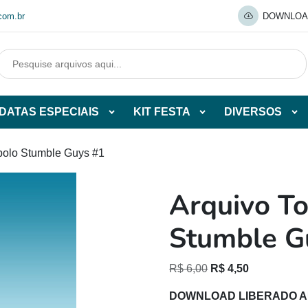
com.br
DOWNLOA
DATAS ESPECIAIS
KIT FESTA
DIVERSOS
Abrir
Abrir
Abr
tegorias
subcategorias
subcategorias
sub
de
de
de
bolo Stumble Guys #1
O
DATAS
KIT
DI
ESPECIAIS
FESTA
Arquivo To
O
Stumble G
O
O
R$
6,00
R$
4,50
preço
preço
DOWNLOAD LIBERADO 
original
atual