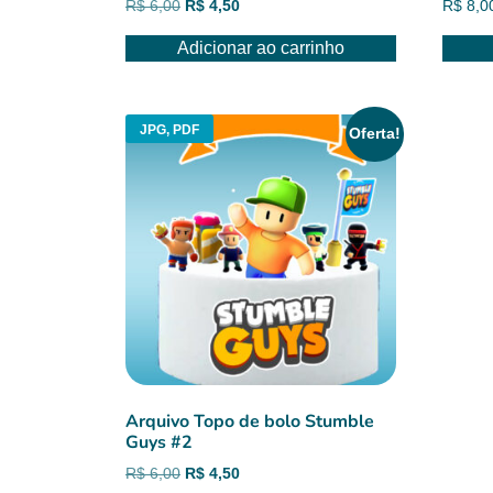
O
O
R$
6,00
R$
4,50
R$
8,0
preço
preço
Adicionar ao carrinho
original
atual
era:
é:
R$ 6,00.
R$ 4,50.
JPG, PDF
Oferta!
Arquivo Topo de bolo Stumble
Guys #2
O
O
R$
6,00
R$
4,50