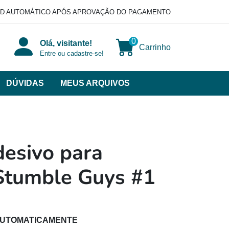
D AUTOMÁTICO APÓS APROVAÇÃO DO PAGAMENTO
0
Olá, visitante!
Carrinho
Entre ou cadastre-se!
DÚVIDAS
MEUS ARQUIVOS
ir
categorias
VERSOS
esivo para
 Stumble Guys #1
AUTOMATICAMENTE