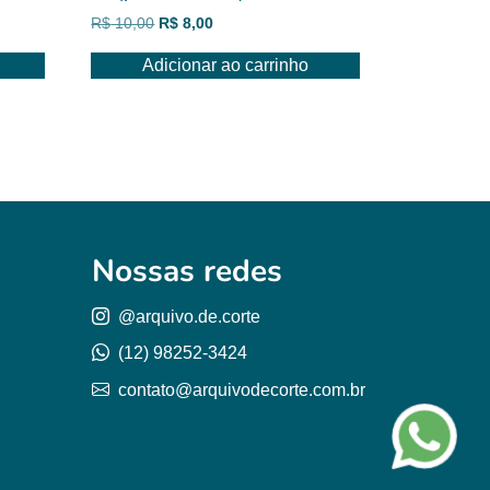
O
O
R$
10,00
R$
8,00
preço
preço
Adicionar ao carrinho
original
atual
era:
é:
R$ 10,00.
R$ 8,00.
Nossas redes
@arquivo.de.corte
(12) 98252-3424
contato@arquivodecorte.com.br