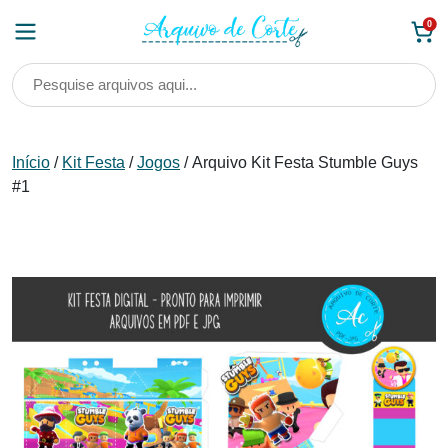
Skip
0
to
content
Início
/
Kit Festa
/
Jogos
/ Arquivo Kit Festa Stumble Guys
#1