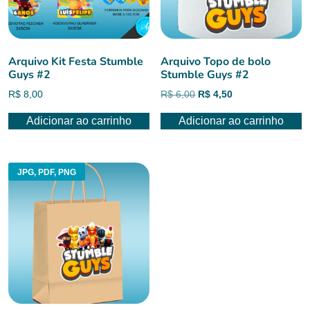
Arquivo Kit Festa Stumble
Arquivo Topo de bolo
Guys #2
Stumble Guys #2
O
O
R$
8,00
R$
6,00
R$
4,50
preço
preço
Adicionar ao carrinho
Adicionar ao carrinho
original
atual
era:
é:
R$ 6,00.
R$ 4,50.
JPG, PDF, PNG