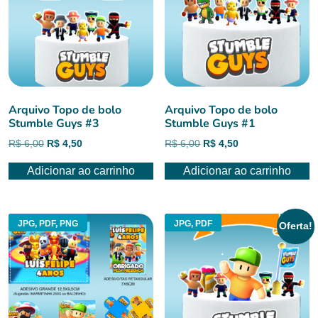
Arquivo Topo de bolo
Arquivo Topo de bolo
Stumble Guys #3
Stumble Guys #1
O
O
O
O
R$
6,00
R$
4,50
R$
6,00
R$
4,50
preço
preço
preço
preço
Adicionar ao carrinho
Adicionar ao carrinho
original
atual
original
atual
era:
é:
era:
é:
R$ 6,00.
R$ 4,50.
R$ 6,00.
R$ 4,50.
JPG, PDF, PNG
JPG, PDF
Oferta!