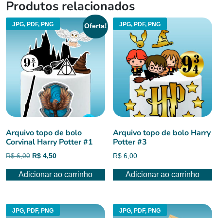
Produtos relacionados
JPG, PDF, PNG
JPG, PDF, PNG
Oferta!
Arquivo topo de bolo
Arquivo topo de bolo Harry
Corvinal Harry Potter #1
Potter #3
O
O
R$
6,00
R$
4,50
R$
6,00
preço
preço
Adicionar ao carrinho
Adicionar ao carrinho
original
atual
era:
é:
R$ 6,00.
R$ 4,50.
JPG, PDF, PNG
JPG, PDF, PNG