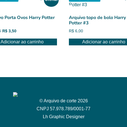
vo Porta Ovos Harry Potter
Arquivo topo de bolo Harry
Potter #3
O
O
0
R$
3,50
R$
6,00
preço
preço
Adicionar ao carrinho
Adicionar ao carrinho
original
atual
era:
é:
R$ 6,00.
R$ 3,50.
© Arquivo de corte 2026
CNPJ 57.978.789/0001-77
Lh Graphic Designer