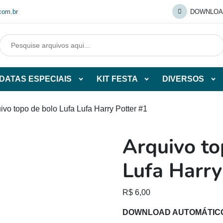
com.br
DOWNLOA
DATAS ESPECIAIS
KIT FESTA
DIVERSOS
Abrir
Abrir
Abr
tegorias
subcategorias
subcategorias
sub
de
de
de
ivo topo de bolo Lufa Lufa Harry Potter #1
O
DATAS
KIT
DI
ESPECIAIS
FESTA
Arquivo to
O
Lufa Harry
R$
6,00
DOWNLOAD AUTOMÁTIC