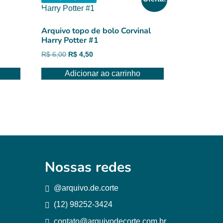
Arquivo topo de bolo Corvinal
Harry Potter #1
O
O
R$
6,00
R$
4,50
preço
preço
Adicionar ao carrinho
original
atual
era:
é:
R$ 6,00.
R$ 4,50.
Nossas redes
@arquivo.de.corte
(12) 98252-3424
contato@arquivodecorte.com.br