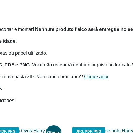
recortar e montar!
Nenhum produto físico será entregue no s
 idade.
as ou papel utilizado.
G, PDF e PNG.
Você não receberá nenhum arquivo no formato 
m uma pasta ZIP. Não sabe como abrir?
Clique aqui
s.
idades!
PDF, PNG
JPG, PDF, PNG
Oferta!