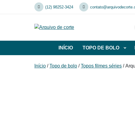
Skip
(12) 98252-3424
contato@arquivodecorte.
to
content
INÍCIO
TOPO DE BOLO
Abrir
subca
de
Início
/
Topo de bolo
/
Topos filmes séries
/ Arqu
TOP
DE
BOL