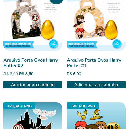
Arquivo Porta Ovos Harry
Arquivo Porta Ovos Harry
Potter #2
Potter #1
O
O
R$
6,00
R$
3,50
R$
6,00
preço
preço
Adicionar ao carrinho
Adicionar ao carrinho
original
atual
era:
é:
R$ 6,00.
R$ 3,50.
JPG, PDF, PNG
JPG, PDF, PNG