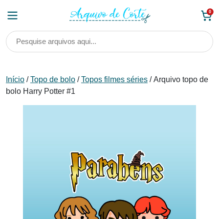
Skip
0
to
content
Início
/
Topo de bolo
/
Topos filmes séries
/ Arquivo topo de
bolo Harry Potter #1