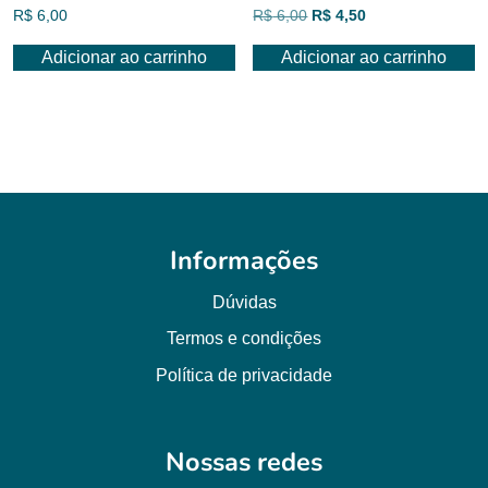
O
O
R$
6,00
R$
6,00
R$
4,50
preço
preço
Adicionar ao carrinho
Adicionar ao carrinho
original
atual
era:
é:
R$ 6,00.
R$ 4,50.
Informações
Dúvidas
Termos e condições
Política de privacidade
Nossas redes