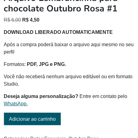
chocolate Outubro Rosa #1
O
O
R$
6,00
R$
4,50
preço
preço
DOWNLOAD LIBERADO AUTOMATICAMENTE
original
atual
era:
é:
Após a compra poderá baixar o arquivo aqui mesmo no seu
R$ 6,00.
R$ 4,50.
perfil
Formatos:
PDF, JPG e PNG.
Você não receberá nenhum arquivo editável ou em formato
Studio.
Deseja alguma personalização?
Entre em contato pelo
WhatsApp.
Adicionar ao carrinho