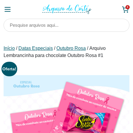
Skip
0
to
content
Início
/
Datas Especiais
/
Outubro Rosa
/ Arquivo
Lembrancinha para chocolate Outubro Rosa #1
Oferta!