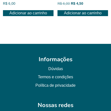
O
O
R$
6,00
R$
6,00
R$
4,50
preço
preço
Adicionar ao carrinho
Adicionar ao carrinho
original
atual
era:
é:
R$ 6,00.
R$ 4,50.
Informações
Dúvidas
Termos e condições
Política de privacidade
Nossas redes