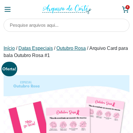
Skip
0
to
content
Início
/
Datas Especiais
/
Outubro Rosa
/ Arquivo Card para
bala Outubro Rosa #1
Oferta!