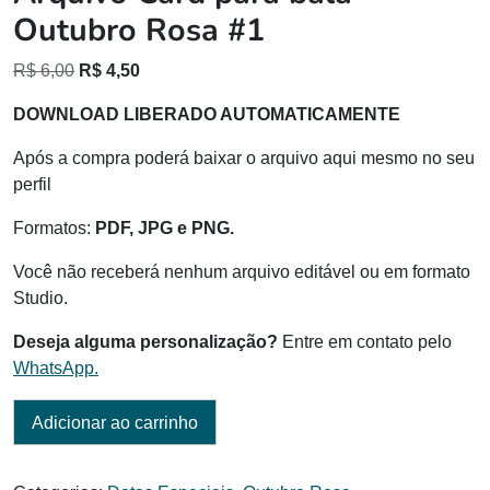
Outubro Rosa #1
O
O
R$
6,00
R$
4,50
preço
preço
DOWNLOAD LIBERADO AUTOMATICAMENTE
original
atual
era:
é:
Após a compra poderá baixar o arquivo aqui mesmo no seu
R$ 6,00.
R$ 4,50.
perfil
Formatos:
PDF, JPG e PNG.
Você não receberá nenhum arquivo editável ou em formato
Studio.
Deseja alguma personalização?
Entre em contato pelo
WhatsApp.
Adicionar ao carrinho