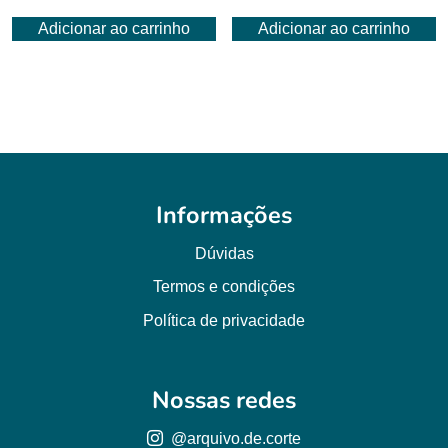
preço
preço
preço
preço
Adicionar ao carrinho
Adicionar ao carrinho
original
atual
original
atual
era:
é:
era:
é:
R$ 6,00.
R$ 4,50.
R$ 6,00.
R$ 4,50.
Informações
Dúvidas
Termos e condições
Política de privacidade
Nossas redes
@arquivo.de.corte