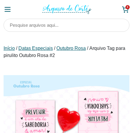
Skip
0
to
content
Início
/
Datas Especiais
/
Outubro Rosa
/ Arquivo Tag para
pirulito Outubro Rosa #2