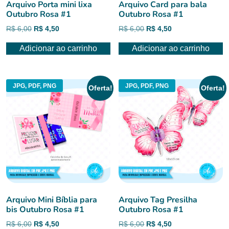
Arquivo Porta mini lixa
Arquivo Card para bala
Outubro Rosa #1
Outubro Rosa #1
O
O
O
O
R$
6,00
R$
4,50
R$
6,00
R$
4,50
preço
preço
preço
preço
Adicionar ao carrinho
Adicionar ao carrinho
original
atual
original
atual
era:
é:
era:
é:
R$ 6,00.
R$ 4,50.
R$ 6,00.
R$ 4,50.
JPG, PDF, PNG
JPG, PDF, PNG
Oferta!
Oferta!
Arquivo Mini Bíblia para
Arquivo Tag Presilha
bis Outubro Rosa #1
Outubro Rosa #1
O
O
O
O
R$
6,00
R$
4,50
R$
6,00
R$
4,50