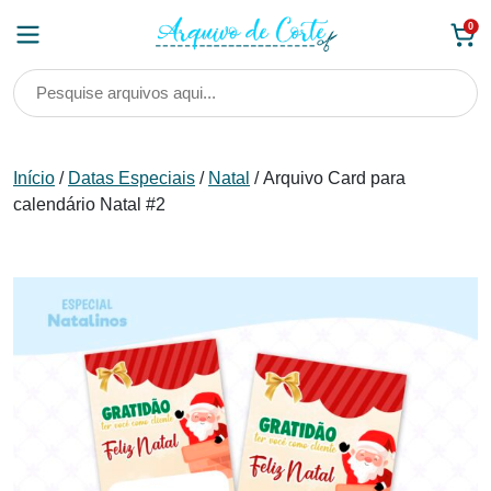
Skip
0
to
content
Início
/
Datas Especiais
/
Natal
/ Arquivo Card para
calendário Natal #2