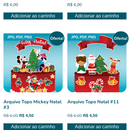
R$
6,00
R$
6,00
Adicionar ao carrinho
Adicionar ao carrinho
JPG, PDF, PNG
JPG, PDF, PNG
Oferta!
Oferta!
Arquivo Topo Mickey Natal
Arquivo Topo Natal #11
#3
O
O
O
O
R$
6,00
R$
4,50
R$
6,00
R$
4,50
preço
preço
preço
preço
Adicionar ao carrinho
Adicionar ao carrinho
original
atual
original
atual