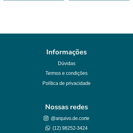
era:
é:
era:
é:
R$ 6,00.
R$ 4,50.
R$ 6,00.
R$ 4,50.
Informações
Dúvidas
Termos e condições
Política de privacidade
Nossas redes
@arquivo.de.corte
(12) 98252-3424