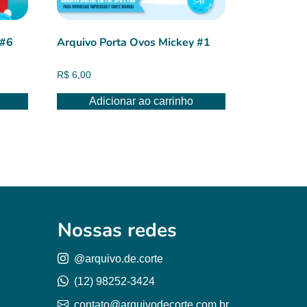
 #6
Arquivo Porta Ovos Mickey #1
R$
6,00
Adicionar ao carrinho
Nossas redes
@arquivo.de.corte
(12) 98252-3424
contato@arquivodecorte.com.br