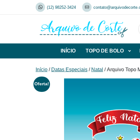
Skip
(12) 98252-3424
contato@arquivodecorte.
to
content
INÍCIO
TOPO DE BOLO
Abrir
subca
de
Início
/
Datas Especiais
/
Natal
/ Arquivo Topo 
TOP
DE
Oferta!
BOL