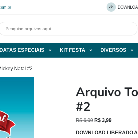
com.br
DOWNLOA
DATAS ESPECIAIS
KIT FESTA
DIVERSOS
Abrir
Abrir
Abr
tegorias
subcategorias
subcategorias
sub
de
de
de
Mickey Natal #2
O
DATAS
KIT
DI
ESPECIAIS
FESTA
Arquivo To
O
#2
O
O
R$
6,00
R$
3,99
preço
preço
DOWNLOAD LIBERADO 
original
atual