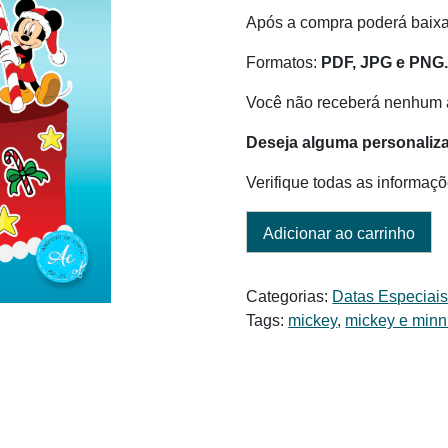
era:
é:
Após a compra poderá baix
R$ 6,00.
R$ 3,99.
Formatos:
PDF, JPG e PNG
Você não receberá nenhum a
Deseja alguma personaliz
Verifique todas as informaçõ
Adicionar ao carrinho
Categorias:
Datas Especiai
Tags:
mickey
,
mickey e minn