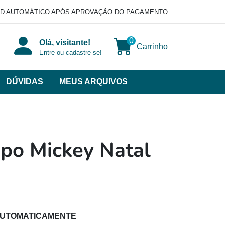
D AUTOMÁTICO APÓS APROVAÇÃO DO PAGAMENTO
0
Olá, visitante!
Carrinho
Entre ou cadastre-se!
DÚVIDAS
MEUS ARQUIVOS
ir
categorias
VERSOS
po Mickey Natal
AUTOMATICAMENTE