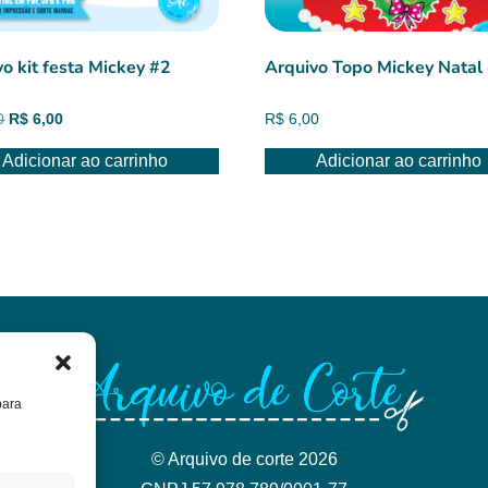
o kit festa Mickey #2
Arquivo Topo Mickey Natal
O
O
0
R$
6,00
R$
6,00
preço
preço
Adicionar ao carrinho
Adicionar ao carrinho
original
atual
era:
é:
R$ 8,00.
R$ 6,00.
para
© Arquivo de corte 2026