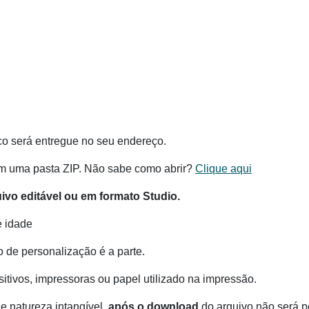
co será entregue no seu endereço.
m uma pasta ZIP. Não sabe como abrir?
Clique aqui
vo editável ou em formato Studio.
e idade
o de personalização é a parte.
itivos, impressoras ou papel utilizado na impressão.
e natureza intangível,
após o download
do arquivo não será po