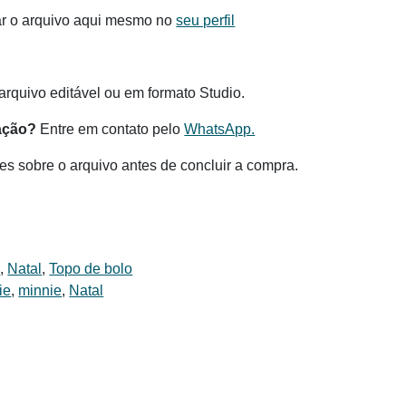
ar o arquivo aqui mesmo no
seu perfil
.
rquivo editável ou em formato Studio.
ação?
Entre em contato pelo
WhatsApp.
es sobre o arquivo antes de concluir a compra.
s
,
Natal
,
Topo de bolo
ie
,
minnie
,
Natal