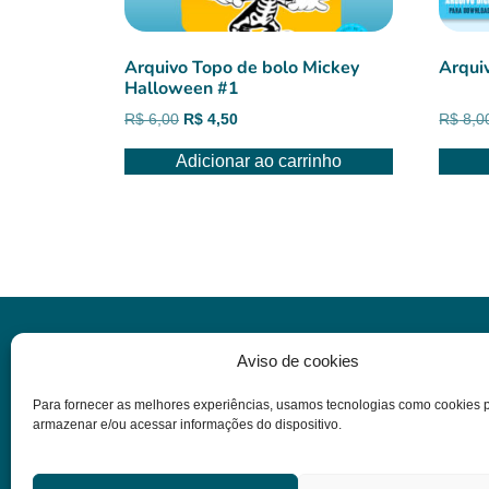
Arquivo Topo de bolo Mickey
Arquiv
Halloween #1
O
O
R$
6,00
R$
4,50
R$
8,0
preço
preço
Adicionar ao carrinho
original
atual
era:
é:
R$ 6,00.
R$ 4,50.
Informações
Aviso de cookies
Para fornecer as melhores experiências, usamos tecnologias como cookies 
Dúvidas
armazenar e/ou acessar informações do dispositivo.
Termos e condições
Política de privacidade