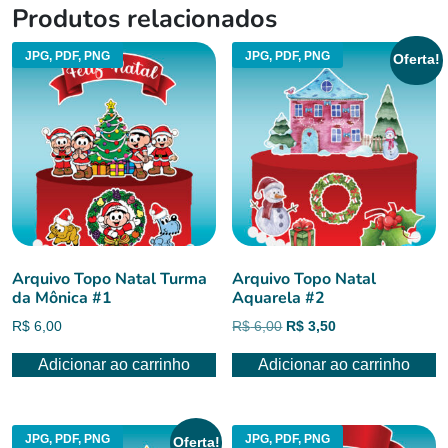
Produtos relacionados
JPG, PDF, PNG
JPG, PDF, PNG
Oferta!
Arquivo Topo Natal Turma
Arquivo Topo Natal
da Mônica #1
Aquarela #2
O
O
R$
6,00
R$
6,00
R$
3,50
preço
preço
Adicionar ao carrinho
Adicionar ao carrinho
original
atual
era:
é:
R$ 6,00.
R$ 3,50.
JPG, PDF, PNG
JPG, PDF, PNG
Oferta!