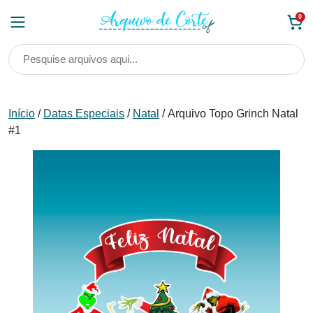
Skip
0
to
content
Início
/
Datas Especiais
/
Natal
/ Arquivo Topo Grinch Natal
#1