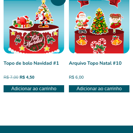
Topo de bolo Navidad #1
Arquivo Topo Natal #10
O
O
R$
7,00
R$
4,50
R$
6,00
preço
preço
Adicionar ao carrinho
Adicionar ao carrinho
original
atual
era:
é:
R$ 7,00.
R$ 4,50.