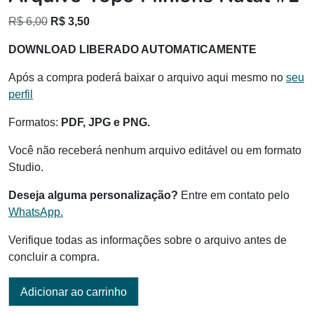
O
O
R$
6,00
R$
3,50
preço
preço
DOWNLOAD LIBERADO AUTOMATICAMENTE
original
atual
era:
é:
Após a compra poderá baixar o arquivo aqui mesmo no
seu
R$ 6,00.
R$ 3,50.
perfil
Formatos:
PDF, JPG e PNG.
Você não receberá nenhum arquivo editável ou em formato
Studio.
Deseja alguma personalização?
Entre em contato pelo
WhatsApp.
Verifique todas as informações sobre o arquivo antes de
concluir a compra.
Adicionar ao carrinho