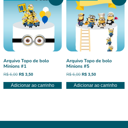
Arquivo Topo de bolo
Arquivo Topo de bolo
Minions #1
Minions #5
O
O
O
O
R$
6,00
R$
3,50
R$
6,00
R$
3,50
preço
preço
preço
preço
Adicionar ao carrinho
Adicionar ao carrinho
original
atual
original
atual
era:
é:
era:
é:
R$ 6,00.
R$ 3,50.
R$ 6,00.
R$ 3,50.