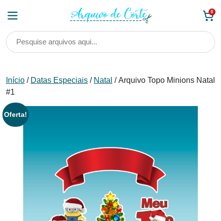
Skip
0
to
content
Início
/
Datas Especiais
/
Natal
/ Arquivo Topo Minions Natal
#1
Oferta!