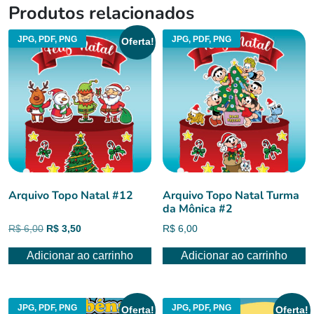
Produtos relacionados
JPG, PDF, PNG
JPG, PDF, PNG
Oferta!
Arquivo Topo Natal #12
Arquivo Topo Natal Turma
da Mônica #2
O
O
R$
6,00
R$
3,50
R$
6,00
preço
preço
Adicionar ao carrinho
Adicionar ao carrinho
original
atual
era:
é:
R$ 6,00.
R$ 3,50.
JPG, PDF, PNG
JPG, PDF, PNG
Oferta!
Oferta!