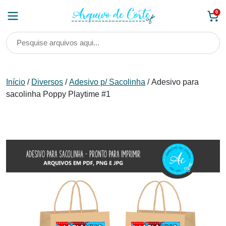
Skip
0
to
content
Início
/
Diversos
/
Adesivo p/ Sacolinha
/ Adesivo para
sacolinha Poppy Playtime #1