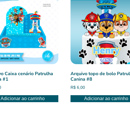
vo Caixa cenário Patrulha
Arquivo topo de bolo Patru
a #1
Canina #8
0
R$
6,00
Adicionar ao carrinho
Adicionar ao carrinho