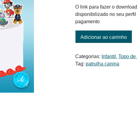
era:
é:
O link para fazer o download
R$ 6,00.
R$ 5,00.
disponibilizado no seu perf
pagamento
Adicionar ao carrinho
Categorias:
Infantil
,
Topo de
Tag:
patrulha canina