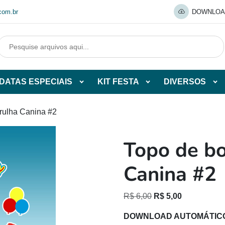
com.br
DOWNLOA
DATAS ESPECIAIS
KIT FESTA
DIVERSOS
Abrir
Abrir
Abr
tegorias
subcategorias
subcategorias
sub
de
de
de
trulha Canina #2
O
DATAS
KIT
DI
ESPECIAIS
FESTA
Topo de bo
O
Canina #2
O
O
R$
6,00
R$
5,00
preço
preço
DOWNLOAD AUTOMÁTIC
original
atual