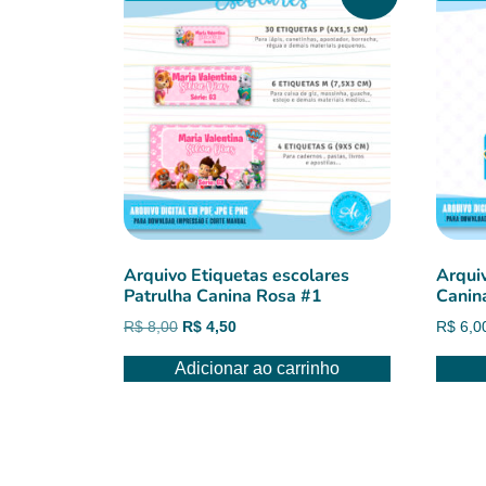
Arquivo Etiquetas escolares
Arqui
Patrulha Canina Rosa #1
Canin
O
O
R$
8,00
R$
4,50
R$
6,0
preço
preço
Adicionar ao carrinho
original
atual
era:
é:
R$ 8,00.
R$ 4,50.