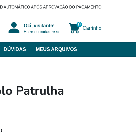
D AUTOMÁTICO APÓS APROVAÇÃO DO PAGAMENTO
0
Olá, visitante!
Carrinho
Entre ou cadastre-se!
DÚVIDAS
MEUS ARQUIVOS
ir
categorias
VERSOS
lo Patrulha
O