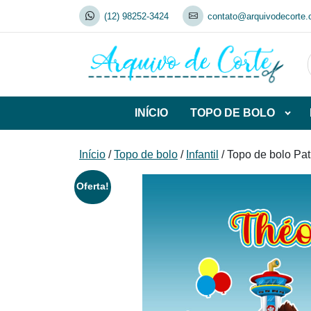
Skip
(12) 98252-3424
contato@arquivodecorte.
to
content
INÍCIO
TOPO DE BOLO
Abrir
subca
de
Início
/
Topo de bolo
/
Infantil
/ Topo de bolo Pa
TOP
DE
Oferta!
BOL