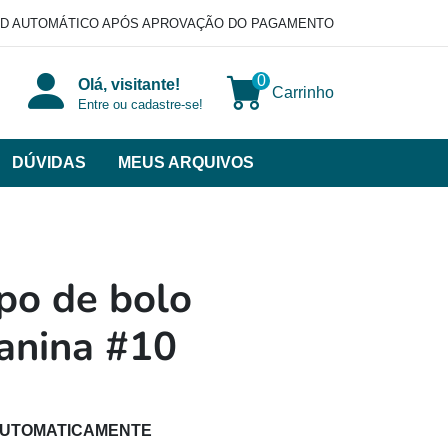
D AUTOMÁTICO APÓS APROVAÇÃO DO PAGAMENTO
0
Olá, visitante!
Carrinho
Entre ou cadastre-se!
DÚVIDAS
MEUS ARQUIVOS
ir
categorias
VERSOS
po de bolo
anina #10
AUTOMATICAMENTE