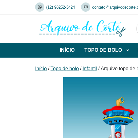
Skip
(12) 98252-3424
contato@arquivodecorte.
to
content
INÍCIO
TOPO DE BOLO
Abrir
subca
de
Início
/
Topo de bolo
/
Infantil
/ Arquivo topo de 
TOP
DE
BOL