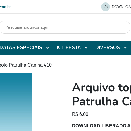
com.br
DOWNLOA
DATAS ESPECIAIS
KIT FESTA
DIVERSOS
Abrir
Abrir
Abr
tegorias
subcategorias
subcategorias
sub
de
de
de
bolo Patrulha Canina #10
O
DATAS
KIT
DI
ESPECIAIS
FESTA
Arquivo to
O
Patrulha C
R$
6,00
DOWNLOAD LIBERADO 