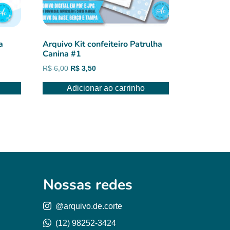
a
Arquivo Kit confeiteiro Patrulha
Canina #1
O
O
R$
6,00
R$
3,50
preço
preço
Adicionar ao carrinho
original
atual
era:
é:
R$ 6,00.
R$ 3,50.
Nossas redes
@arquivo.de.corte
(12) 98252-3424