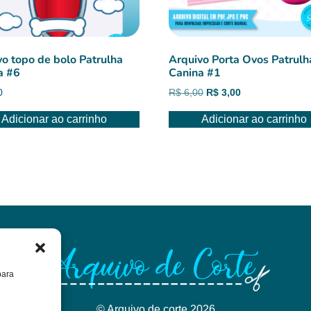
vo topo de bolo Patrulha
Arquivo Porta Ovos Patrulh
a #6
Canina #1
O
O
0
R$
6,00
R$
3,00
preço
preço
Adicionar ao carrinho
Adicionar ao carrinho
original
atual
era:
é:
R$ 6,00.
R$ 3,00.
para
© Arquivo de corte 2026