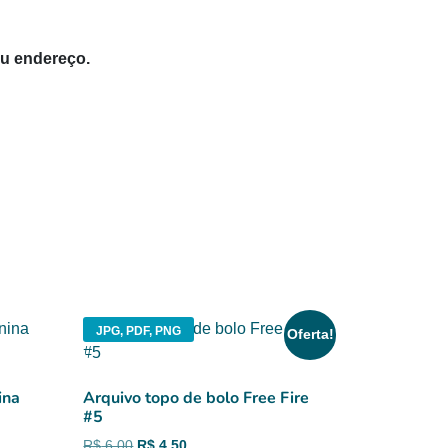
eu endereço.
JPG, PDF, PNG
Oferta!
ina
Arquivo topo de bolo Free Fire
#5
O
O
R$
6,00
R$
4,50