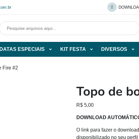
com.br
DOWNLOA
DATAS ESPECIAIS
KIT FESTA
DIVERSOS
Abrir
Abrir
Abr
tegorias
subcategorias
subcategorias
sub
de
de
de
e Fire #2
O
DATAS
KIT
DI
ESPECIAIS
FESTA
Topo de bo
O
R$
5,00
DOWNLOAD AUTOMÁTIC
O link para fazer o download
disponibilizado no seu perf