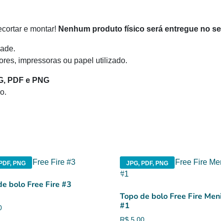
recortar e montar!
Nenhum produto físico será entregue no s
ade.
res, impressoras ou papel utilizado.
G, PDF e PNG
o.
PDF, PNG
JPG, PDF, PNG
de bolo Free Fire #3
Topo de bolo Free Fire Men
#1
0
R$
5,00