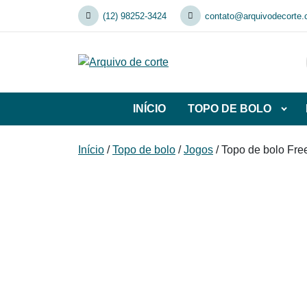
Skip
(12) 98252-3424
contato@arquivodecorte.
to
content
INÍCIO
TOPO DE BOLO
Abrir
subca
de
Início
/
Topo de bolo
/
Jogos
/ Topo de bolo Fre
TOP
DE
BOL