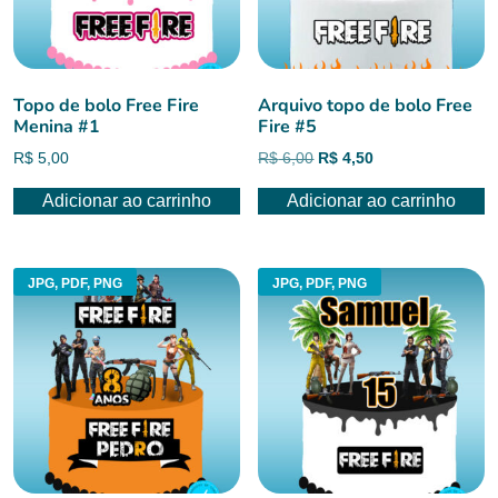
Topo de bolo Free Fire
Arquivo topo de bolo Free
Menina #1
Fire #5
O
O
R$
5,00
R$
6,00
R$
4,50
preço
preço
Adicionar ao carrinho
Adicionar ao carrinho
original
atual
era:
é:
R$ 6,00.
R$ 4,50.
JPG, PDF, PNG
JPG, PDF, PNG