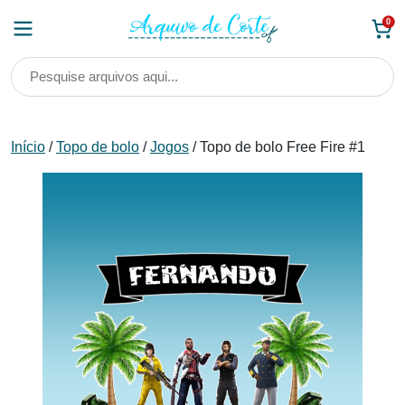
Skip
0
to
content
Início
/
Topo de bolo
/
Jogos
/ Topo de bolo Free Fire #1