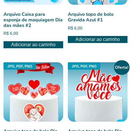
Arquivo Caixa para
Arquivo topo de bolo
esponja de maquiagem Dia
Gravida Azul #1
das mães #2
R$
6,00
R$
6,00
Adicionar ao carrinho
Adicionar ao carrinho
JPG, PDF, PNG
JPG, PDF, PNG
Oferta!