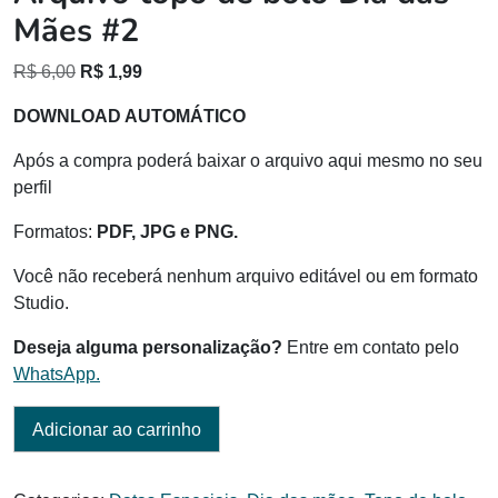
Mães #2
O
O
R$
6,00
R$
1,99
preço
preço
DOWNLOAD AUTOMÁTICO
original
atual
era:
é:
Após a compra poderá baixar o arquivo aqui mesmo no seu
R$ 6,00.
R$ 1,99.
perfil
Formatos:
PDF, JPG e PNG.
Você não receberá nenhum arquivo editável ou em formato
Studio.
Deseja alguma personalização?
Entre em contato pelo
WhatsApp.
Adicionar ao carrinho