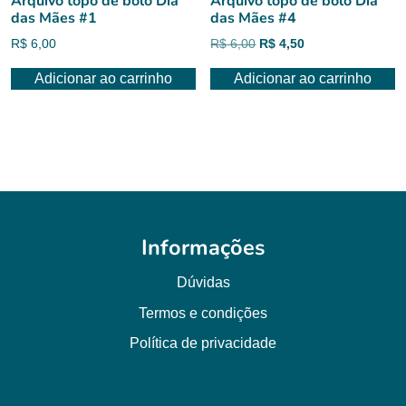
Arquivo topo de bolo Dia
Arquivo topo de bolo Dia
das Mães #1
das Mães #4
O
O
R$
6,00
R$
6,00
R$
4,50
preço
preço
Adicionar ao carrinho
Adicionar ao carrinho
original
atual
era:
é:
R$ 6,00.
R$ 4,50.
Informações
Dúvidas
Termos e condições
Política de privacidade