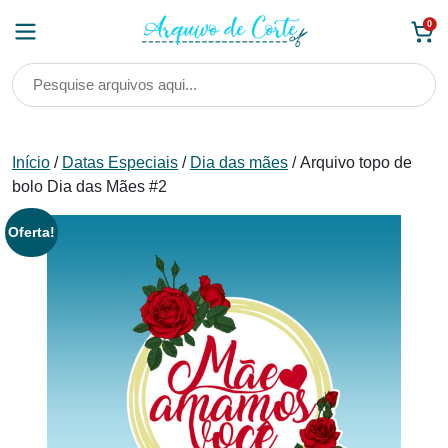
Skip
0
to
content
Início
/
Datas Especiais
/
Dia das mães
/ Arquivo topo de
bolo Dia das Mães #2
Oferta!