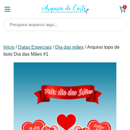
Skip
0
to
content
Início
/
Datas Especiais
/
Dia das mães
/ Arquivo topo de
bolo Dia das Mães #1