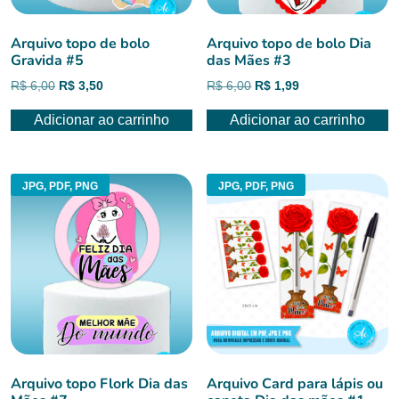
Arquivo topo de bolo
Arquivo topo de bolo Dia
Gravida #5
das Mães #3
O
O
O
O
R$
6,00
R$
3,50
R$
6,00
R$
1,99
preço
preço
preço
preço
Adicionar ao carrinho
Adicionar ao carrinho
original
atual
original
atual
era:
é:
era:
é:
R$ 6,00.
R$ 3,50.
R$ 6,00.
R$ 1,99.
JPG, PDF, PNG
JPG, PDF, PNG
Arquivo topo Flork Dia das
Arquivo Card para lápis ou