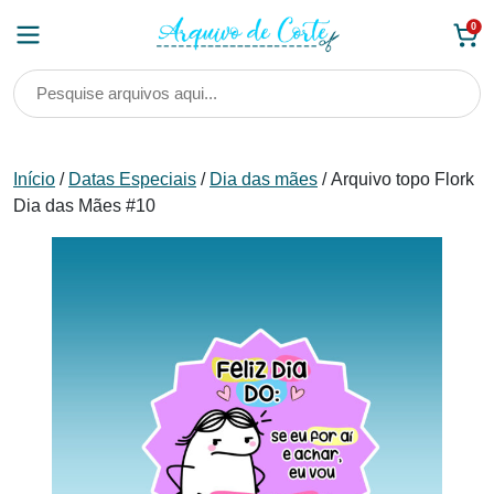
Skip
0
to
content
Início
/
Datas Especiais
/
Dia das mães
/ Arquivo topo Flork
Dia das Mães #10