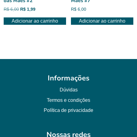
das Mães #2
Mães #7
O
O
R$
6,00
R$
1,99
R$
6,00
preço
preço
Adicionar ao carrinho
Adicionar ao carrinho
original
atual
era:
é:
R$ 6,00.
R$ 1,99.
Informações
Dúvidas
Termos e condições
Política de privacidade
Nossas redes