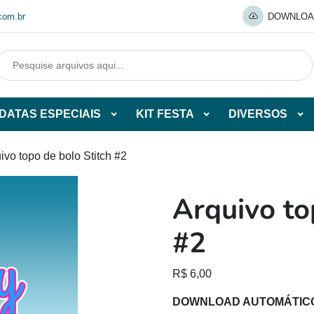
com.br
DOWNLOA
DATAS ESPECIAIS
KIT FESTA
DIVERSOS
Abrir
Abrir
Abr
tegorias
subcategorias
subcategorias
sub
de
de
de
ivo topo de bolo Stitch #2
O
DATAS
KIT
DI
ESPECIAIS
FESTA
Arquivo to
O
#2
R$
6,00
DOWNLOAD AUTOMÁTIC