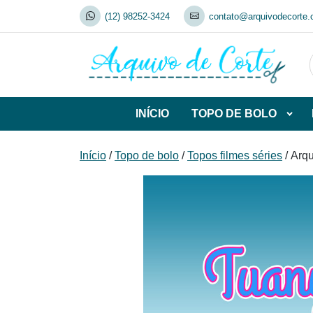
Skip
(12) 98252-3424
contato@arquivodecorte.
to
content
INÍCIO
TOPO DE BOLO
Abrir
subca
de
Início
/
Topo de bolo
/
Topos filmes séries
/ Arqu
TOP
DE
BOL