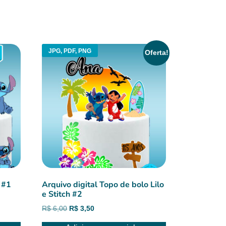
JPG, PDF, PNG
Oferta!
 #1
Arquivo digital Topo de bolo Lilo
e Stitch #2
O
O
R$
6,00
R$
3,50
preço
preço