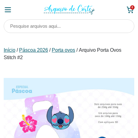
Skip
0
to
content
Início
/
Páscoa 2026
/
Porta ovos
/ Arquivo Porta Ovos
Stitch #2