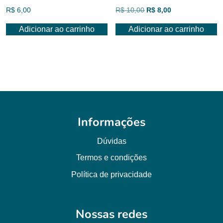
O
O
R$
6,00
R$
10,00
R$
8,00
preço
preço
Adicionar ao carrinho
Adicionar ao carrinho
original
atual
era:
é:
R$ 10,00.
R$ 8,00.
Informações
Dúvidas
Termos e condições
Política de privacidade
Nossas redes