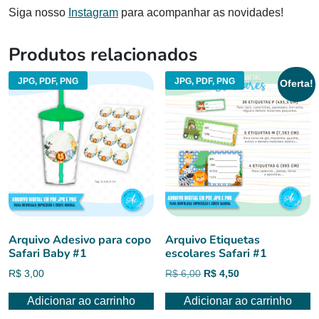
Siga nosso
Instagram
para acompanhar as novidades!
Produtos relacionados
JPG, PDF, PNG
JPG, PDF, PNG
Oferta!
Arquivo Adesivo para copo
Arquivo Etiquetas
Safari Baby #1
escolares Safari #1
O
O
R$
3,00
R$
6,00
R$
4,50
preço
preço
Adicionar ao carrinho
Adicionar ao carrinho
original
atual
era:
é: