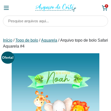
Skip
0
to
content
Início
/
Topo de bolo
/
Aquarela
/ Arquivo topo de bolo Safari
Aquarela #4
Oferta!