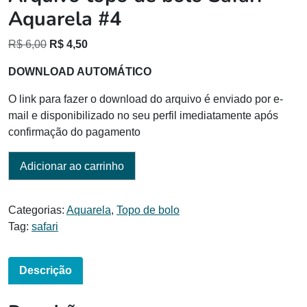
Aquarela #4
O
O
R$
6,00
R$
4,50
preço
preço
DOWNLOAD AUTOMÁTICO
original
atual
era:
é:
O link para fazer o download do arquivo é enviado por e-
R$ 6,00.
R$ 4,50.
mail e disponibilizado no seu perfil imediatamente após
confirmação do pagamento
Adicionar ao carrinho
Categorias:
Aquarela
,
Topo de bolo
Tag:
safari
Descrição