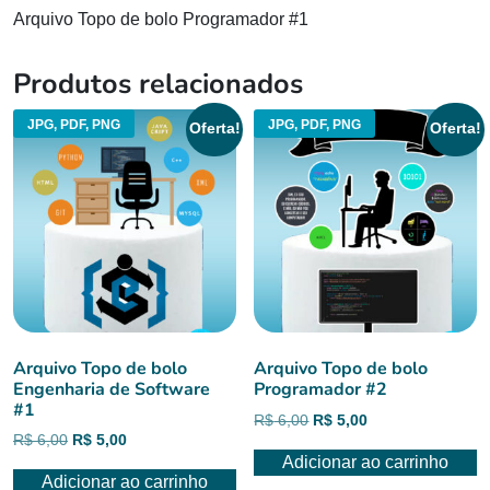
Arquivo Topo de bolo Programador #1
Produtos relacionados
JPG, PDF, PNG
JPG, PDF, PNG
Oferta!
Oferta!
Arquivo Topo de bolo
Arquivo Topo de bolo
Engenharia de Software
Programador #2
#1
O
O
R$
6,00
R$
5,00
O
O
R$
6,00
R$
5,00
preço
preço
preço
preço
Adicionar ao carrinho
original
atual
Adicionar ao carrinho
original
atual
era:
é: