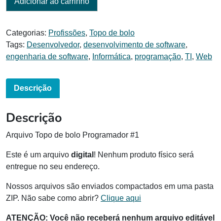
Adicionar ao carrinho
Categorias:
Profissões
,
Topo de bolo
Tags:
Desenvolvedor
,
desenvolvimento de software
,
engenharia de software
,
Informática
,
programação
,
TI
,
Web
Descrição
Descrição
Arquivo Topo de bolo Programador #1
Este é um arquivo
digital
! Nenhum produto físico será
entregue no seu endereço.
Nossos arquivos são enviados compactados em uma pasta
ZIP. Não sabe como abrir?
Clique aqui
ATENÇÃO: Você não receberá nenhum arquivo editável