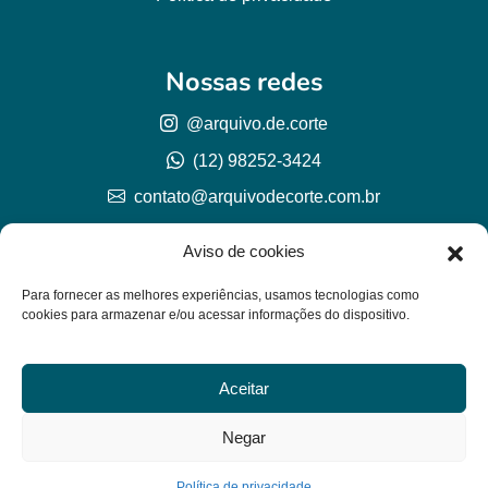
Nossas redes
@arquivo.de.corte
(12) 98252-3424
contato@arquivodecorte.com.br
Aviso de cookies
Para fornecer as melhores experiências, usamos tecnologias como
cookies para armazenar e/ou acessar informações do dispositivo.
Aceitar
© Arquivo de corte 2026
CNPJ 57.978.789/0001-77
Negar
Lh Graphic Designer
Política de privacidade