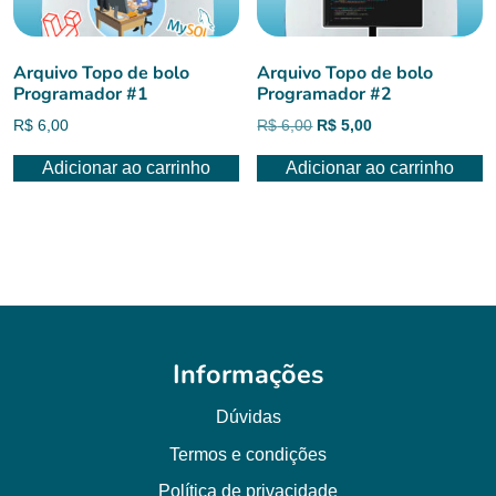
Arquivo Topo de bolo
Arquivo Topo de bolo
Programador #1
Programador #2
O
O
R$
6,00
R$
6,00
R$
5,00
preço
preço
Adicionar ao carrinho
Adicionar ao carrinho
original
atual
era:
é:
R$ 6,00.
R$ 5,00.
Informações
Dúvidas
Termos e condições
Política de privacidade