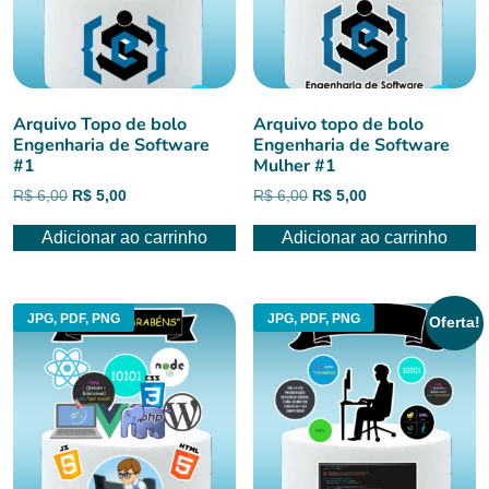
Arquivo Topo de bolo
Arquivo topo de bolo
Engenharia de Software
Engenharia de Software
#1
Mulher #1
O
O
O
O
R$
6,00
R$
5,00
R$
6,00
R$
5,00
preço
preço
preço
preço
Adicionar ao carrinho
Adicionar ao carrinho
original
atual
original
atual
era:
é:
era:
é:
R$ 6,00.
R$ 5,00.
R$ 6,00.
R$ 5,00.
JPG, PDF, PNG
JPG, PDF, PNG
Oferta!