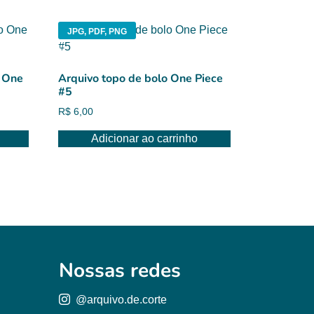
JPG, PDF, PNG
o One
Arquivo topo de bolo One Piece
#5
R$
6,00
Adicionar ao carrinho
Nossas redes
@arquivo.de.corte