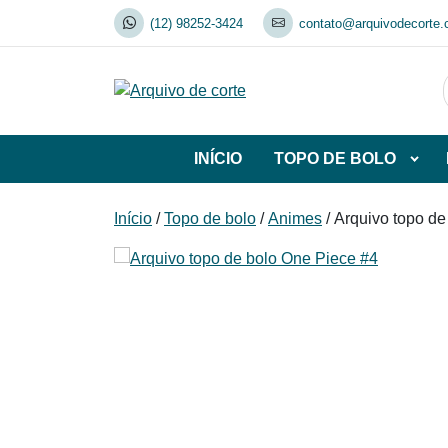
Skip
(12) 98252-3424
contato@arquivodecorte.
to
content
INÍCIO
TOPO DE BOLO
Abrir
subca
de
Início
/
Topo de bolo
/
Animes
/ Arquivo topo d
TOP
DE
BOL