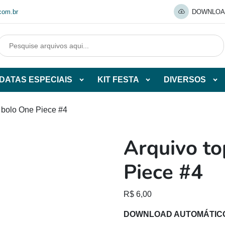
com.br
DOWNLOA
DATAS ESPECIAIS
KIT FESTA
DIVERSOS
Abrir
Abrir
Abr
tegorias
subcategorias
subcategorias
sub
de
de
de
e bolo One Piece #4
O
DATAS
KIT
DI
ESPECIAIS
FESTA
Arquivo to
O
Piece #4
R$
6,00
DOWNLOAD AUTOMÁTIC