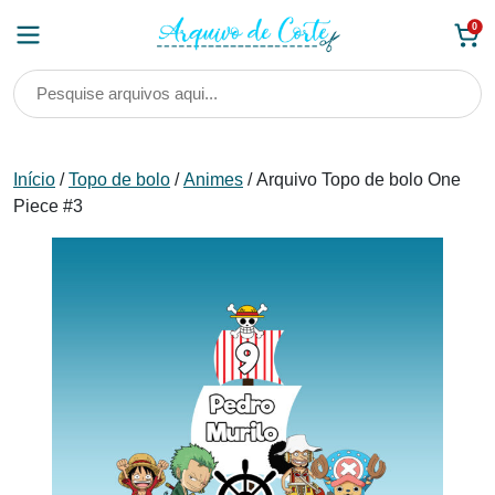
Skip
0
to
content
Início
/
Topo de bolo
/
Animes
/ Arquivo Topo de bolo One
Piece #3