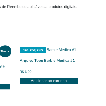
s de Reembolso aplicáveis a produtos digitais.
JPG, PDF, PNG
Oferta!
Arquivo Topo Barbie Medica #1
y e
R$
6,00
Adicionar ao carrinho