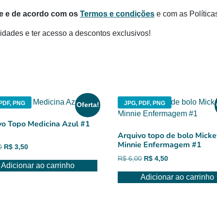
te e de acordo com os
Termos e condições
e com as Política
dades e ter acesso a descontos exclusivos!
PDF, PNG
JPG, PDF, PNG
Oferta!
vo Topo Medicina Azul #1
Arquivo topo de bolo Micke
Minnie Enfermagem #1
O
O
0
R$
3,50
preço
preço
O
O
R$
6,00
R$
4,50
Adicionar ao carrinho
original
atual
preço
preço
era:
é:
Adicionar ao carrinho
original
atual
R$ 6,00.
R$ 3,50.
era:
é:
R$ 6,00.
R$ 4,50.