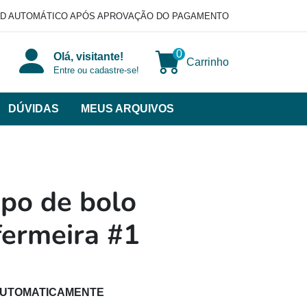
D AUTOMÁTICO APÓS APROVAÇÃO DO PAGAMENTO
0
Olá, visitante!
Carrinho
Entre ou cadastre-se!
DÚVIDAS
MEUS ARQUIVOS
ir
categorias
VERSOS
po de bolo
fermeira #1
AUTOMATICAMENTE