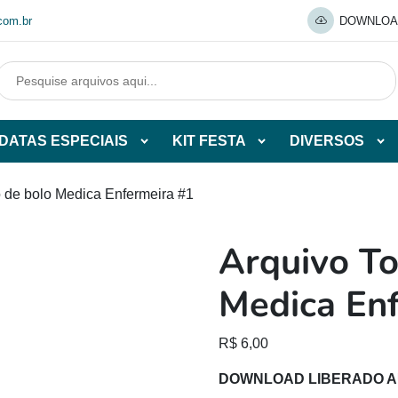
com.br
DOWNLOA
DATAS ESPECIAIS
KIT FESTA
DIVERSOS
Abrir
Abrir
Abr
tegorias
subcategorias
subcategorias
sub
de
de
de
o de bolo Medica Enfermeira #1
O
DATAS
KIT
DI
ESPECIAIS
FESTA
Arquivo To
O
Medica En
R$
6,00
DOWNLOAD LIBERADO 