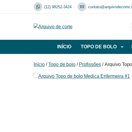
Skip
(12) 98252-3424
contato@arquivodecorte.
to
content
INÍCIO
TOPO DE BOLO
Abrir
subca
de
Início
/
Topo de bolo
/
Profissões
/ Arquivo Top
TOP
DE
BOL