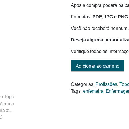
Após a compra poderá baix
Formatos:
PDF, JPG e PNG
Você não receberá nenhum a
Deseja alguma personaliz
Verifique todas as informaçõ
Adicionar ao carrinho
Categorias:
Profissões
,
Topo
Tags:
enfemeira
,
Enfermag