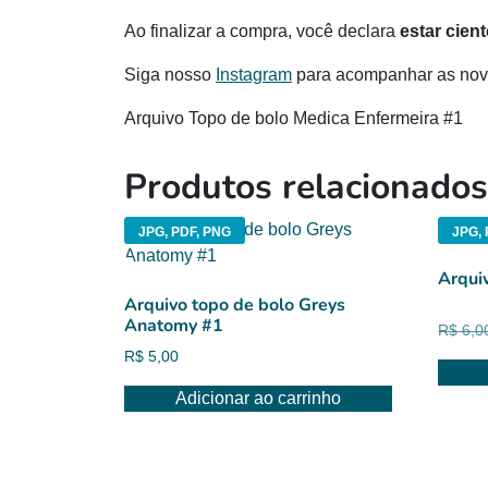
Ao finalizar a compra, você declara
estar cien
Siga nosso
Instagram
para acompanhar as novi
Arquivo Topo de bolo Medica Enfermeira #1
Produtos relacionados
JPG, PDF, PNG
JPG, 
Arqui
Arquivo topo de bolo Greys
Anatomy #1
R$
6,0
R$
5,00
Adicionar ao carrinho