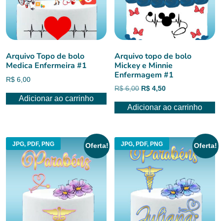
Arquivo Topo de bolo
Arquivo topo de bolo
Medica Enfermeira #1
Mickey e Minnie
Enfermagem #1
R$
6,00
O
O
R$
6,00
R$
4,50
Adicionar ao carrinho
preço
preço
Adicionar ao carrinho
original
atual
era:
é:
R$ 6,00.
R$ 4,50.
JPG, PDF, PNG
JPG, PDF, PNG
Oferta!
Oferta!