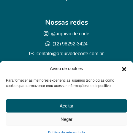
Nossas redes
@arquivo.de.corte
(12) 98252-3424
contato@arquivodecorte.com.br
Aviso de cookies
Para fornecer as melhores experiências, usamos tecnologias como
cookies para armazenar e/ou acessar informações do dispositivo.
Aceitar
© Arquivo de corte 2026
CNPJ 57.978.789/0001-77
Negar
Lh Graphic Designer
Política de privacidade