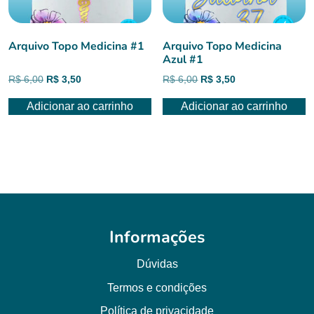
Arquivo Topo Medicina #1
Arquivo Topo Medicina
Azul #1
O
O
O
O
R$
6,00
R$
3,50
R$
6,00
R$
3,50
preço
preço
preço
preço
Adicionar ao carrinho
Adicionar ao carrinho
original
atual
original
atual
era:
é:
era:
é:
R$ 6,00.
R$ 3,50.
R$ 6,00.
R$ 3,50.
Informações
Dúvidas
Termos e condições
Política de privacidade