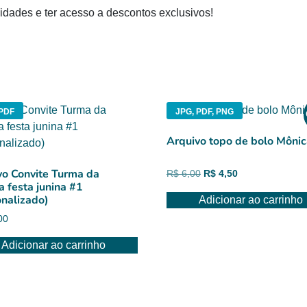
dades e ter acesso a descontos exclusivos!
 PDF
JPG, PDF, PNG
Arquivo topo de bolo Môni
vo Convite Turma da
O
O
R$
6,00
R$
4,50
a festa junina #1
preço
preço
onalizado)
Adicionar ao carrinho
original
atual
era:
é:
00
R$ 6,00.
R$ 4,50.
Adicionar ao carrinho