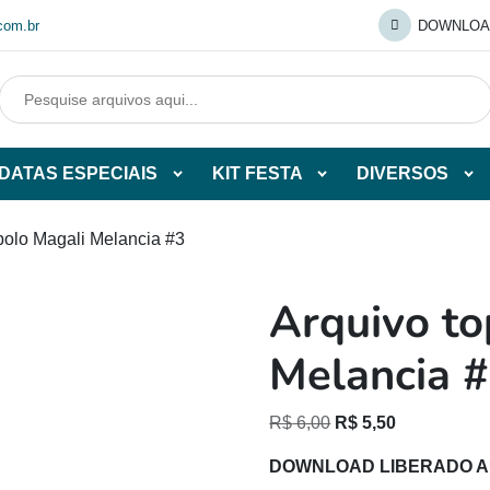
com.br
DOWNLOA
DATAS ESPECIAIS
KIT FESTA
DIVERSOS
Abrir
Abrir
Abr
tegorias
subcategorias
subcategorias
sub
de
de
de
bolo Magali Melancia #3
O
DATAS
KIT
DI
ESPECIAIS
FESTA
Arquivo to
O
Melancia 
O
O
R$
6,00
R$
5,50
preço
preço
DOWNLOAD LIBERADO 
original
atual