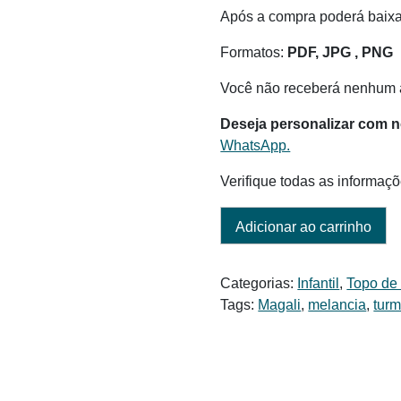
era:
é:
Após a compra poderá baix
R$ 6,00.
R$ 5,50.
Formatos:
PDF, JPG , PNG
Você não receberá nenhum a
Deseja personalizar com 
WhatsApp.
Verifique todas as informaçõ
Adicionar ao carrinho
Categorias:
Infantil
,
Topo de
Tags:
Magali
,
melancia
,
tur