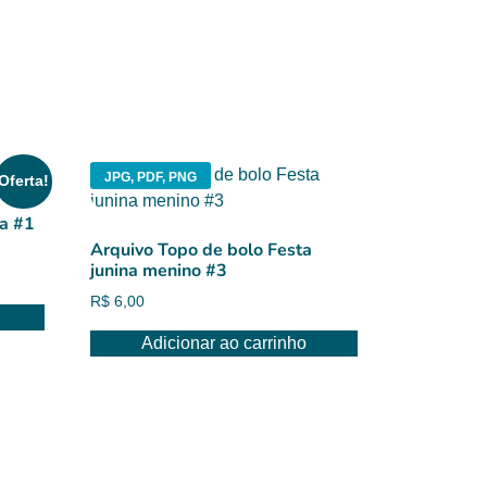
JPG, PDF, PNG
Oferta!
ca #1
Arquivo Topo de bolo Festa
junina menino #3
R$
6,00
Adicionar ao carrinho