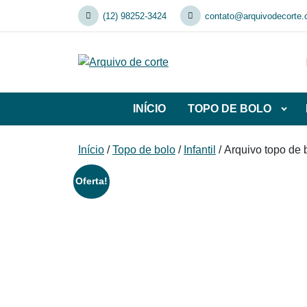
Skip
(12) 98252-3424
contato@arquivodecorte.
to
content
INÍCIO
TOPO DE BOLO
Abrir
subca
de
Início
/
Topo de bolo
/
Infantil
/ Arquivo topo de 
TOP
DE
Oferta!
BOL