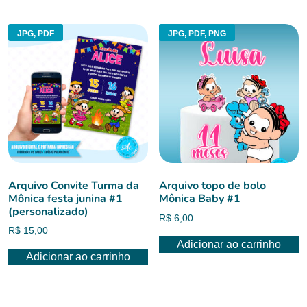
R$ 6,00.
R$ 4,50.
JPG, PDF
JPG, PDF, PNG
Arquivo Convite Turma da
Arquivo topo de bolo
Mônica festa junina #1
Mônica Baby #1
(personalizado)
R$
6,00
R$
15,00
Adicionar ao carrinho
Adicionar ao carrinho