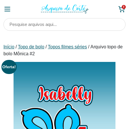
Skip
0
to
content
Início
/
Topo de bolo
/
Topos filmes séries
/ Arquivo topo de
bolo Mônica #2
Oferta!