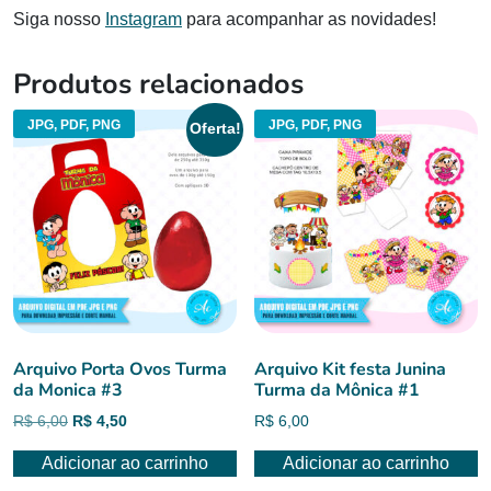
Siga nosso
Instagram
para acompanhar as novidades!
Produtos relacionados
JPG, PDF, PNG
JPG, PDF, PNG
Oferta!
Arquivo Porta Ovos Turma
Arquivo Kit festa Junina
da Monica #3
Turma da Mônica #1
O
O
R$
6,00
R$
4,50
R$
6,00
preço
preço
Adicionar ao carrinho
Adicionar ao carrinho
original
atual
era:
é: