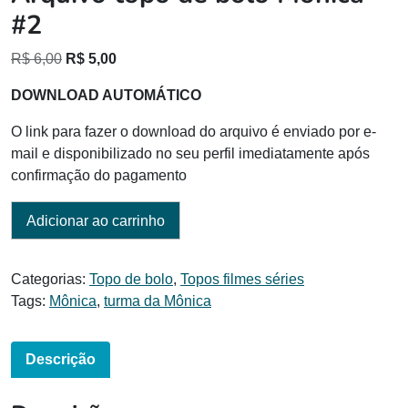
#2
O
O
R$
6,00
R$
5,00
preço
preço
DOWNLOAD AUTOMÁTICO
original
atual
era:
é:
O link para fazer o download do arquivo é enviado por e-
R$ 6,00.
R$ 5,00.
mail e disponibilizado no seu perfil imediatamente após
confirmação do pagamento
Adicionar ao carrinho
Categorias:
Topo de bolo
,
Topos filmes séries
Tags:
Mônica
,
turma da Mônica
Descrição